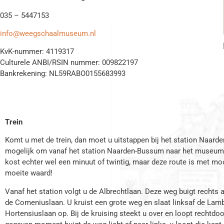
035 – 5447153
info@weegschaalmuseum.nl
KvK-nummer: 4119317
Culturele ANBI/RSIN nummer: 009822197
Bankrekening: NL59RABO0155683993
Trein
Komt u met de trein, dan moet u uitstappen bij het station Naard
mogelijk om vanaf het station Naarden-Bussum naar het museum 
kost echter wel een minuut of twintig, maar deze route is met mo
moeite waard!
Vanaf het station volgt u de Albrechtlaan. Deze weg buigt rechts a
de Comeniuslaan. U kruist een grote weg en slaat linksaf de Lam
Hortensiuslaan op. Bij de kruising steekt u over en loopt rechtdoo