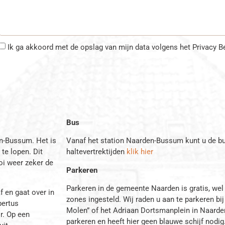
Ik ga akkoord met de opslag van mijn data volgens het Privacy B
Bus
en-Bussum. Het is
Vanaf het station Naarden-Bussum kunt u de bu
te lopen. Dit
haltevertrektijden
klik hier
oi weer zeker de
Parkeren
Parkeren in de gemeente Naarden is gratis, wel
f en gaat over in
zones ingesteld. Wij raden u aan te parkeren bij
bertus
Molen” of het Adriaan Dortsmanplein in Naarden
r. Op een
parkeren en heeft hier geen blauwe schijf nodig