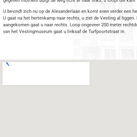
gegeven moment buigt de weg licht af naar links, u loopt die kant 
U bevindt zich nu op de Alexanderlaan en komt even verder een h
U gaat na het hertenkamp naar rechts, u ziet de Vesting al liggen. 
aangekomen gaat u naar rechts. Loop ongeveer 200 meter rechtd
van het Vestingmuseum gaat u linksaf de Turfpoortstraat in.